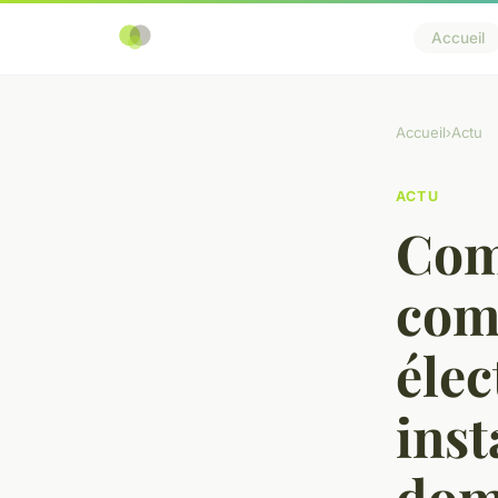
Accueil
Accueil
›
Actu
ACTU
Com
com
élec
inst
domi