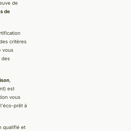
preuve de
s de
tification
des critères
le vous
r des
ison
,
nt) est
ation vous
l'éco-prêt à
 qualifié et