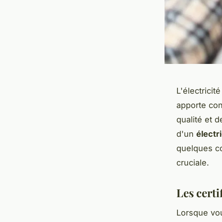
L'électrici
apporte con
qualité et d
d'un
électr
quelques co
cruciale.
Les certi
Lorsque vo