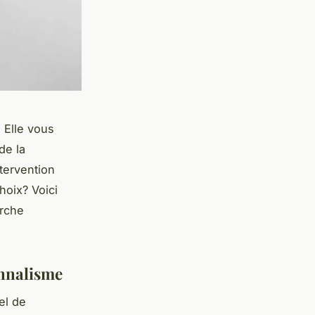
 Elle vous
de la
tervention
hoix? Voici
arche
onnalisme
iel de