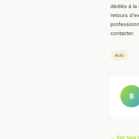
dédiés à la
retours d'e
professionn
contacter.
Actu
B
← Voir tous l