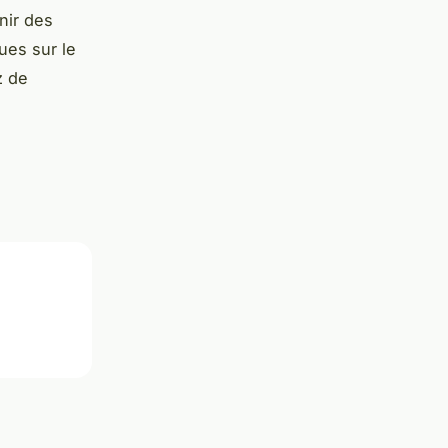
nir des
ues sur le
z de