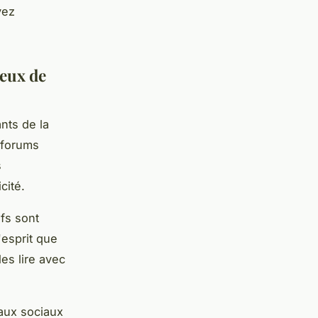
vez
ieux de
nts de la
s forums
s
cité.
ifs sont
'esprit que
es lire avec
eaux sociaux