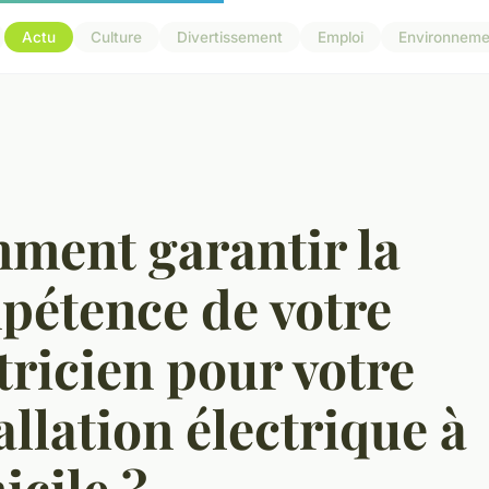
Actu
Culture
Divertissement
Emploi
Environneme
ment garantir la
pétence de votre
tricien pour votre
allation électrique à
cile ?