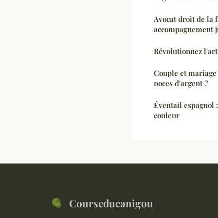
Avocat droit de la 
accompagnement ju
Révolutionnez l'art
Couple et mariage 
noces d'argent ?
Éventail espagnol :
couleur
Courseducanigou