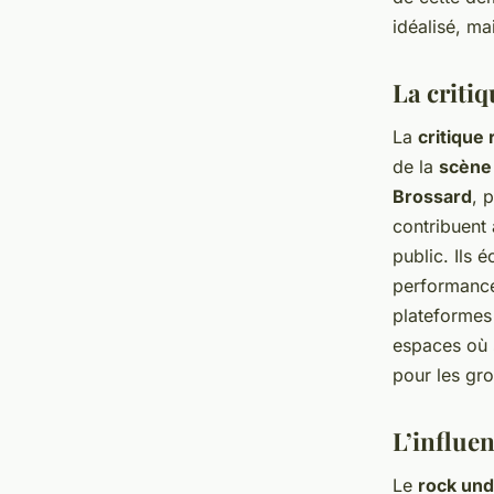
idéalisé, ma
La critiq
La
critique 
de la
scène
Brossard
, 
contribuent
public. Ils 
performance
plateforme
espaces où 
pour les gr
L’influe
Le
rock un