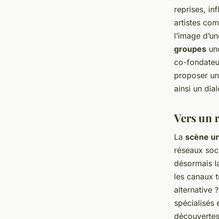
reprises, in
artistes c
l’image d’un
groupes
und
co-fondateu
proposer un
ainsi un dia
Vers un 
La
scène u
réseaux soci
désormais la
les canaux t
alternative 
spécialisés
découvertes