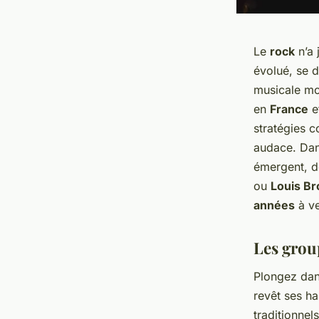
Le
rock
n’a 
évolué, se d
musicale mon
en
France
et
stratégies c
audace. Dan
émergent, 
ou
Louis Br
années
à ve
Les grou
Plongez dan
revêt ses ha
traditionnel