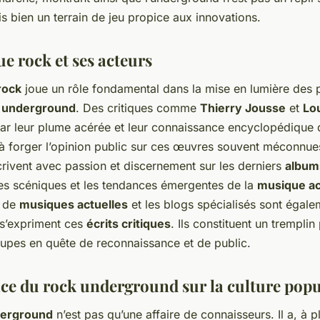
is bien un terrain de jeu propice aux innovations.
ue rock et ses acteurs
rock
joue un rôle fondamental dans la mise en lumière des 
 underground
. Des critiques comme
Thierry Jousse
et
Lo
par leur plume acérée et leur connaissance encyclopédique d
 à forger l’opinion public sur ces œuvres souvent méconnu
écrivent avec passion et discernement sur les derniers
album
s scéniques et les tendances émergentes de la
musique ac
s de
musiques actuelles
et les blogs spécialisés sont égal
s’expriment ces
écrits critiques
. Ils constituent un tremplin
oupes en quête de reconnaissance et de public.
nce du rock underground sur la culture popu
derground
n’est pas qu’une affaire de connaisseurs. Il a, à p