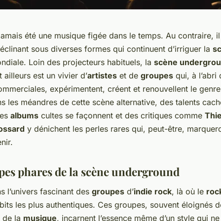
jamais été une musique figée dans le temps. Au contraire, il
éclinant sous diverses formes qui continuent d’irriguer la
s
diale. Loin des projecteurs habituels, la
scène undergro
 ailleurs est un vivier d’
artistes
et de
groupes
qui, à l’abri
ommerciales, expérimentent, créent et renouvellent le genr
s les méandres de cette scène alternative, des talents cach
des
albums
cultes se façonnent et des critiques comme
Thi
ossard
y dénichent les perles rares qui, peut-être, marquero
nir.
pes phares de la scène underground
s l’univers fascinant des
groupes
d’
indie rock
, là où le
rock
bits les plus authentiques. Ces groupes, souvent éloignés de
s de la
musique
, incarnent l’essence même d’un style qui n