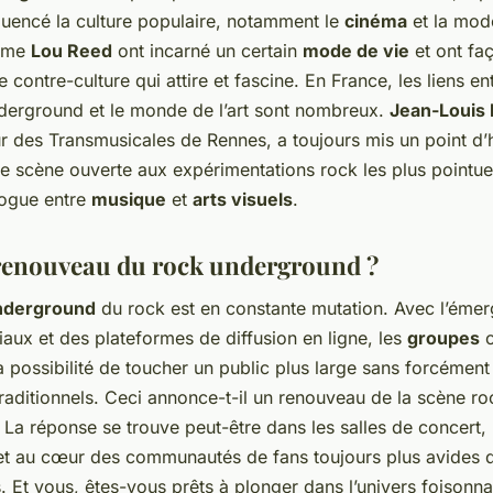
fluencé la culture populaire, notamment le
cinéma
et la mod
omme
Lou Reed
ont incarné un certain
mode de vie
et ont fa
e contre-culture qui attire et fascine. En France, les liens en
erground et le monde de l’art sont nombreux.
Jean-Louis
r des Transmusicales de Rennes, a toujours mis un point d’
e scène ouverte aux expérimentations rock les plus pointue
logue entre
musique
et
arts visuels
.
renouveau du rock underground ?
nderground
du rock est en constante mutation. Avec l’éme
aux et des plateformes de diffusion en ligne, les
groupes
o
 possibilité de toucher un public plus large sans forcément
raditionnels. Ceci annonce-t-il un renouveau de la scène ro
? La réponse se trouve peut-être dans les salles de concert, l
 et au cœur des communautés de fans toujours plus avides 
. Et vous, êtes-vous prêts à plonger dans l’univers foisonn