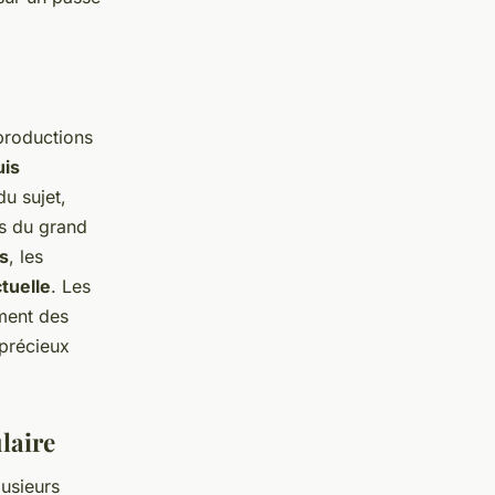
productions
uis
u sujet,
es du grand
s
, les
tuelle
. Les
ement des
 précieux
laire
lusieurs