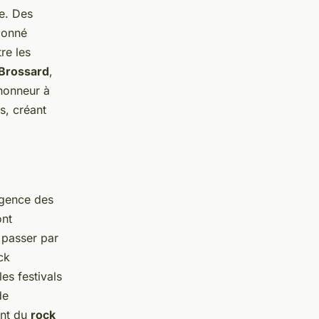
e. Des
çonné
tre les
 Brossard
,
honneur à
s, créant
rgence des
nt
 passer par
ck
es festivals
de
ant du
rock