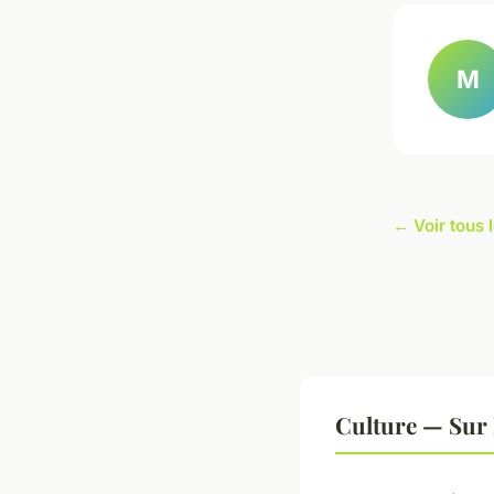
M
← Voir tous l
Culture — Sur 