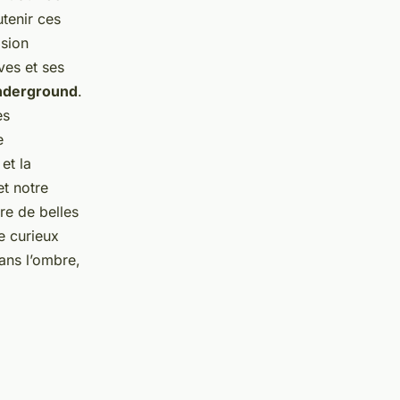
utenir ces
ision
ves et ses
nderground
.
es
e
et la
et notre
re de belles
e curieux
ans l’ombre,