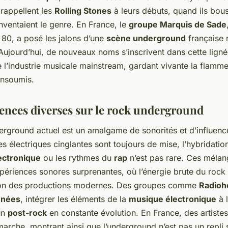
s rappellent les
Rolling Stones
à leurs débuts, quand ils bous
nventaient le genre. En France, le
groupe Marquis de Sade
80, a posé les jalons d’une
scène underground
française r
 Aujourd’hui, de nouveaux noms s’inscrivent dans cette lign
 l’industrie musicale mainstream, gardant vivante la flamme
insoumis.
uences diverses sur le rock underground
erground actuel est un amalgame de sonorités et d’influenc
res électriques cinglantes sont toujours de mise, l’hybridatio
ectronique
ou les rythmes du
rap
n’est pas rare. Ces méla
périences sonores surprenantes, où l’énergie brute du rock 
ion des productions modernes. Des groupes comme
Radioh
nnées
, intégrer les éléments de la
musique électronique
à l
un
post-rock
en constante évolution. En France, des artistes 
arche, montrant ainsi que l’underground n’est pas un repli 