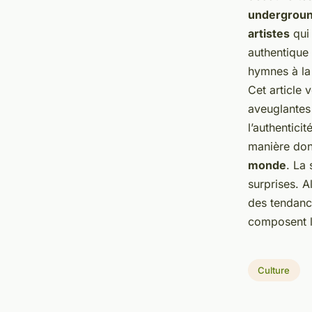
undergrou
artistes
qui
authentique 
hymnes à la 
Cet article
aveuglantes
l’authentici
manière do
monde
. La
surprises. 
des tendance
composent 
Culture