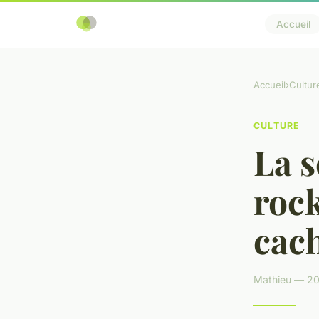
Accueil
Accueil
›
Cultur
CULTURE
La 
rock
cac
Mathieu — 20