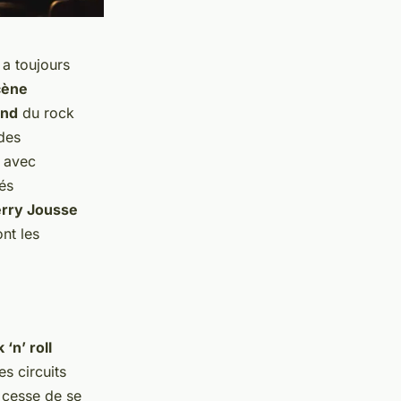
 a toujours
cène
und
du rock
 des
e avec
és
erry Jousse
nt les
 ‘n’ roll
s circuits
e cesse de se