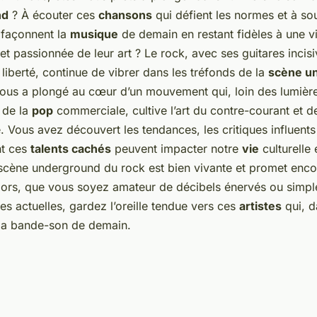
nd
? À écouter ces
chansons
qui défient les normes et à so
 façonnent la
musique
de demain en restant fidèles à une v
et passionnée de leur art ? Le rock, avec ses guitares incisi
liberté, continue de vibrer dans les tréfonds de la
scène u
 vous a plongé au cœur d’un mouvement qui, loin des lumièr
 de la
pop
commerciale, cultive l’art du contre-courant et d
té. Vous avez découvert les tendances, les critiques influents 
nt ces
talents cachés
peuvent impacter notre
vie
culturelle 
 scène underground du rock est bien vivante et promet enco
Alors, que vous soyez amateur de décibels énervés ou simpl
s actuelles, gardez l’oreille tendue vers ces
artistes
qui, d
la bande-son de demain.