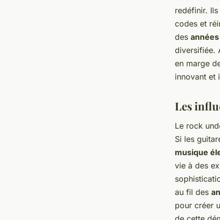
redéfinir. Il
codes et réi
des
années
diversifiée.
en marge de
innovant et 
Les infl
Le rock und
Si les guita
musique él
vie à des ex
sophisticat
au fil des
a
pour créer 
de cette dém