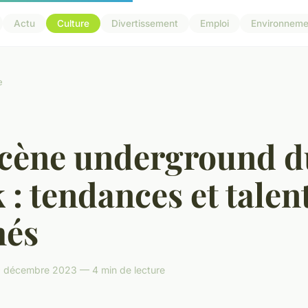
Actu
Culture
Divertissement
Emploi
Environneme
e
scène underground d
 : tendances et talen
hés
 décembre 2023 — 4 min de lecture